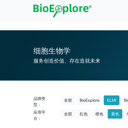
注册
/
登录
细胞生物学
服务创造价值、存在造就未来
品牌类
全部
BioExplore
ELMI
Bi
型：
应用平
全部
红色
橙色
黄色
台：