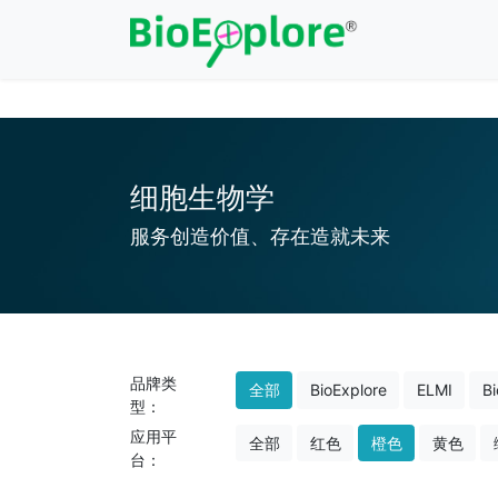
注册
/
登录
细胞生物学
服务创造价值、存在造就未来
品牌类
全部
BioExplore
ELMI
Bi
型：
应用平
全部
红色
橙色
黄色
台：